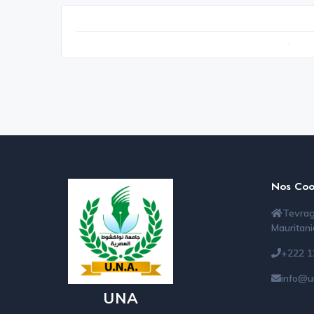
Nos Coo
Tevrag
Mauritani
+222 1
info@u
UNA