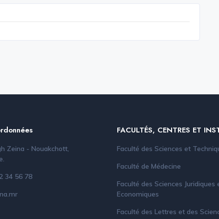
rdonnées
FACULTÉS, CENTRES ET INS
h Zeina - Nouakchott,
Faculté des Sciences et Techniq
e.
Faculté de Médecine
2 34 56 78
Faculté des Sciences Juridiques 
na.mr
Economiques
Faculté des Lettres et des Scien