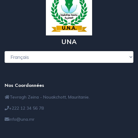
UNA
Nos Coordonnées
Tevragh Zeina - Nouakchott, Mauritanie.
+222 12 34 56 78
info@una.mr